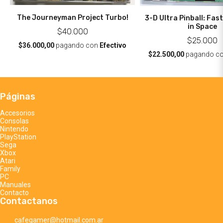
The Journeyman Project Turbo!
3-D Ultra Pinball: Fast
in Space
$40.000
$25.000
$36.000,00
pagando con
Efectivo
$22.500,00
pagando c
Páginas
Accesorios
Consolas
Nintendo
PlayStation
Sega
Xbox
Atari
Family
PC
Manuales
Contacto
Contactanos
cafegamer@hotmail.com.ar