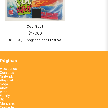
Cool Spot
$17.000
$15.300,00
pagando con
Efectivo
Páginas
Accesorios
Consolas
Nintendo
PlayStation
Sega
Xbox
Atari
Family
PC
Manuales
Contacto