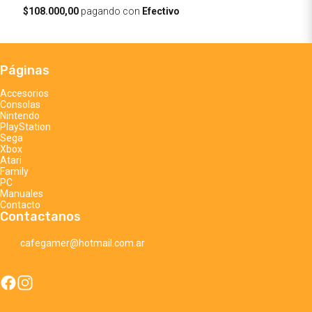
$108.000,00
pagando con
Efectivo
Páginas
Accesorios
Consolas
Nintendo
PlayStation
Sega
Xbox
Atari
Family
PC
Manuales
Contacto
Contactanos
cafegamer@hotmail.com.ar