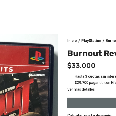
Inicio
PlayStation
Burno
/
/
Burnout Re
$33.000
Hasta
3 cuotas sin inter
$29.700
pagando con Efe
Ver más detalles
Calcular costo de envío: