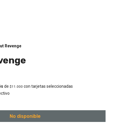
ut Revenge
venge
és
de
con tarjetas seleccionadas
$11.000
ctivo
No disponible