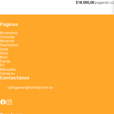
$18.000,00
pagando c
Páginas
Accesorios
Consolas
Nintendo
PlayStation
Sega
Xbox
Atari
Family
PC
Manuales
Contacto
Contactanos
cafegamer@hotmail.com.ar