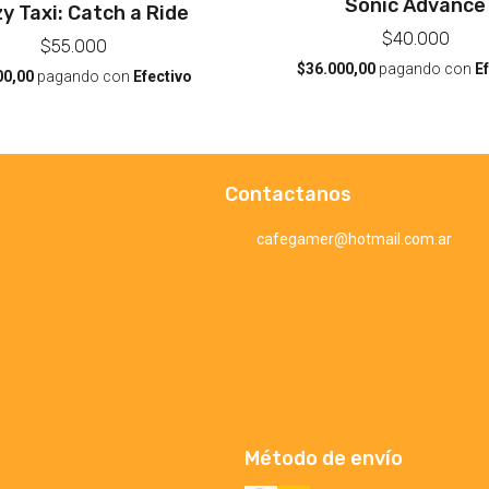
Sonic Advance
y Taxi: Catch a Ride
$40.000
$55.000
$36.000,00
pagando con
E
00,00
pagando con
Efectivo
Contactanos
cafegamer@hotmail.com.ar
Método de envío