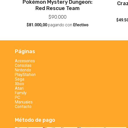
Pokémon Mystery Dungeon:
Craz
Red Rescue Team
$90.000
$49.5
$81.000,00
pagando con
Efectivo
Páginas
Accesorios
Consolas
Nintendo
PlayStation
Sega
Xbox
Atari
Family
PC
Manuales
Contacto
Método de pago