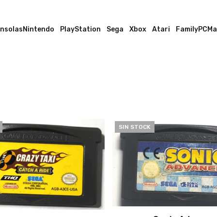
nsolas
Nintendo
PlayStation
Sega
Xbox
Atari
Family
PC
Ma
SIN STOCK